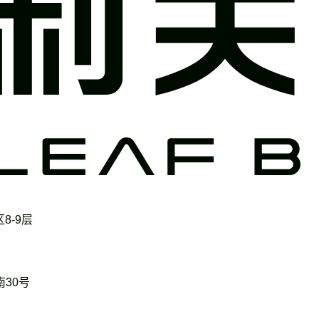
8-9层
30号