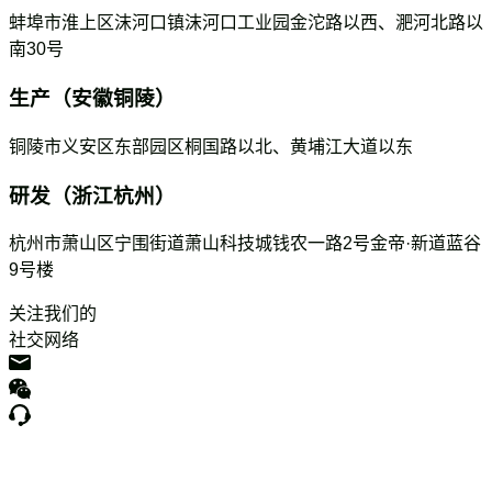
蚌埠市淮上区沫河口镇沫河口工业园金沱路以西、淝河北路以
南30号
生产（安徽铜陵）
铜陵市义安区东部园区桐国路以北、黄埔江大道以东
研发（浙江杭州）
杭州市萧山区宁围街道萧山科技城钱农一路2号金帝·新道蓝谷
9号楼
关注我们的
社交网络