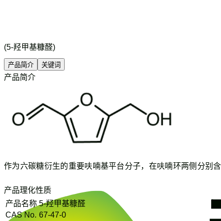
(5-羟甲基糠醛)
产品简介
关键词
产品简介
作为六碳糖衍生的重要呋喃基平台分子，在呋喃环两侧分别
产品理化性质
产品名称
5-羟甲基糠醛
CAS No.
67-47-0