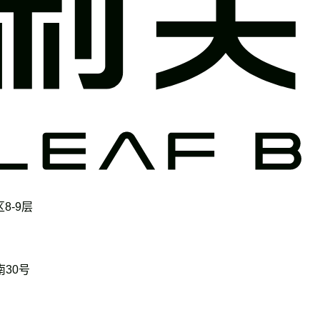
8-9层
30号