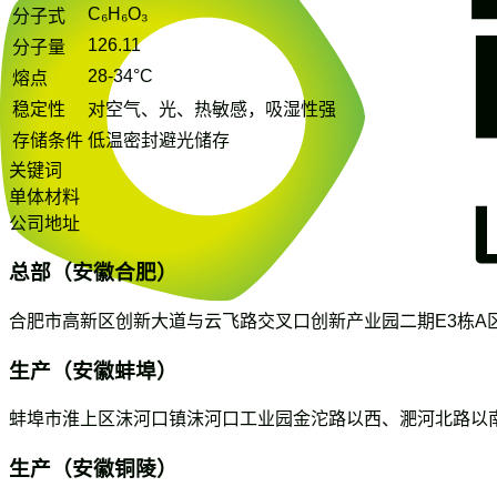
C₆H₆O₃
分子式
126.11
分子量
28-34°C
熔点
稳定性
对空气、光、热敏感，吸湿性强
存储条件
低温密封避光储存
关键词
单体材料
公司地址
总部（安徽合肥）
合肥市高新区创新大道与云飞路交叉口创新产业园二期E3栋A区
生产（安徽蚌埠）
蚌埠市淮上区沫河口镇沫河口工业园金沱路以西、淝河北路以南
生产（安徽铜陵）