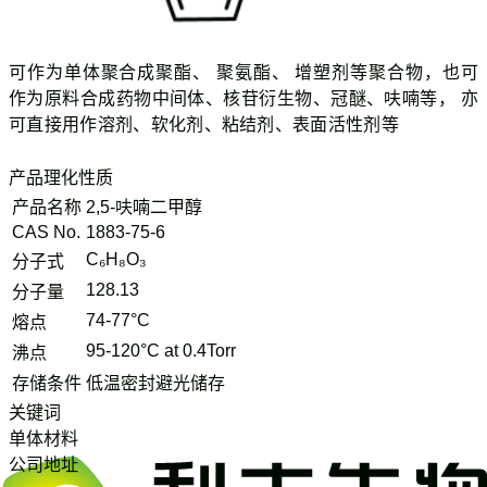
可作为单体聚合成聚酯、 聚氨酯、 增塑剂等聚合物，也可
作为原料合成药物中间体、核苷衍生物、冠醚、呋喃等， 亦
可直接用作溶剂、软化剂、粘结剂、表面活性剂等
产品理化性质
产品名称
2,5-呋喃二甲醇
CAS No.
1883-75-6
C₆H₈O₃
分子式
128.13
分子量
74-77°C
熔点
95-120°C at 0.4Torr
沸点
存储条件
低温密封避光储存
关键词
单体材料
公司地址