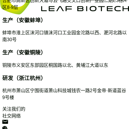
合肥市高新区创新大道与云飞路交叉口创新产业园二期E3栋A
区8-9层
生产（安徽蚌埠）
蚌埠市淮上区沫河口镇沫河口工业园金沱路以西、淝河北路以
南30号
生产（安徽铜陵）
铜陵市义安区东部园区桐国路以北、黄埔江大道以东
研发（浙江杭州）
杭州市萧山区宁围街道萧山科技城钱农一路2号金帝·新道蓝谷
9号楼
关注我们的
社交网络